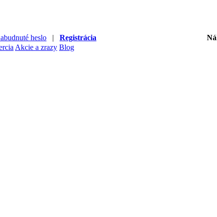
abudnuté heslo
|
Registrácia
Ná
ercia
Akcie a zrazy
Blog