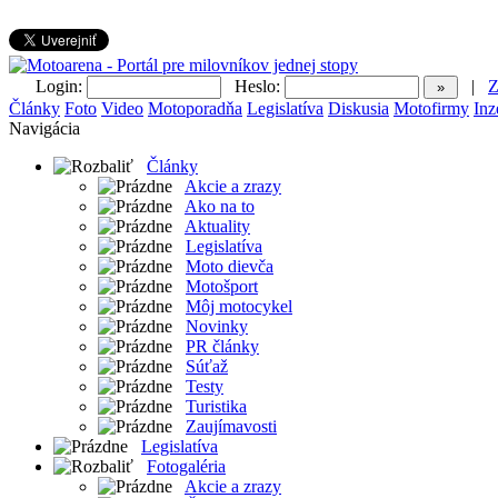
Login:
Heslo:
|
Z
Články
Foto
Video
Motoporadňa
Legislatíva
Diskusia
Motofirmy
Inz
Navigácia
Články
Akcie a zrazy
Ako na to
Aktuality
Legislatíva
Moto dievča
Motošport
Môj motocykel
Novinky
PR články
Súťaž
Testy
Turistika
Zaujímavosti
Legislatíva
Fotogaléria
Akcie a zrazy