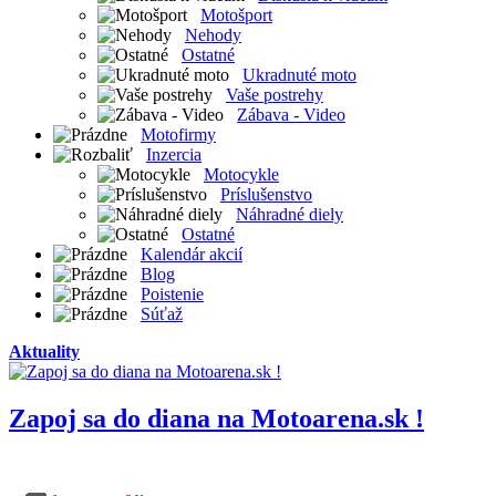
Motošport
Nehody
Ostatné
Ukradnuté moto
Vaše postrehy
Zábava - Video
Motofirmy
Inzercia
Motocykle
Príslušenstvo
Náhradné diely
Ostatné
Kalendár akcií
Blog
Poistenie
Súťaž
Aktuality
Zapoj sa do diana na Motoarena.sk !