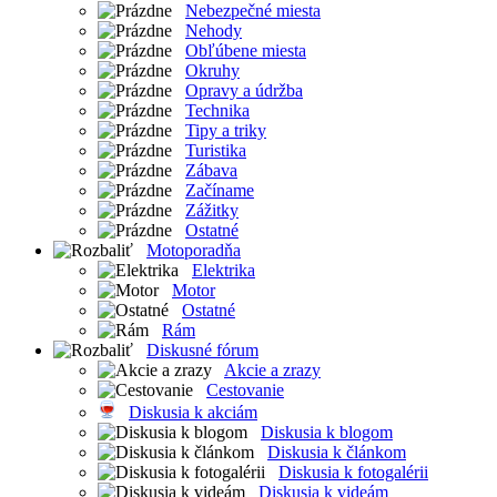
Nebezpečné miesta
Nehody
Obľúbene miesta
Okruhy
Opravy a údržba
Technika
Tipy a triky
Turistika
Zábava
Začíname
Zážitky
Ostatné
Motoporadňa
Elektrika
Motor
Ostatné
Rám
Diskusné fórum
Akcie a zrazy
Cestovanie
Diskusia k akciám
Diskusia k blogom
Diskusia k článkom
Diskusia k fotogalérii
Diskusia k videám