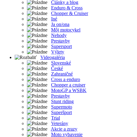
Články a blog
Enduro & Cross
Chopper & Cruiser
Iné
Ja on/ona
Môj motocykel
Nehody
Prestavby
Supersport
Výlety
Videogaléria
Slovenské
České
Zahraničné
Cross a enduro
Chopper a cruiser
MotoGP a WSBK
Prestavby
Stunt riding
Supermoto
Superšport
Trial
Veterány
Akcie a zrazy
Moto vybavenie