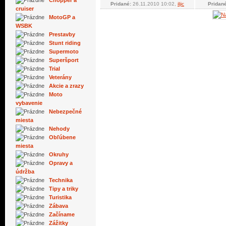
Pridané:
26.11.2010 10:02,
iljic
Pridan
cruiser
MotoGP a
WSBK
Prestavby
Stunt riding
Supermoto
Superšport
Trial
Veterány
Akcie a zrazy
Moto
vybavenie
Nebezpečné
miesta
Nehody
Obľúbene
miesta
Okruhy
Opravy a
údržba
Technika
Tipy a triky
Turistika
Zábava
Začíname
Zážitky