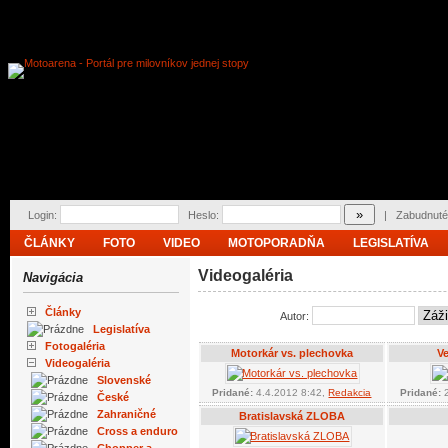
Login:
Heslo:
|
Zabudnuté
ČLÁNKY
FOTO
VIDEO
MOTOPORADŇA
LEGISLATÍVA
Videogaléria
Navigácia
Články
Autor:
Legislatíva
Fotogaléria
Motorkár vs. plechovka
V
Videogaléria
Slovenské
Pridané:
4.4.2012 8:42,
Redakcia
Pridané:
2
České
Zahraničné
Bratislavská ZLOBA
Cross a enduro
Chopper a