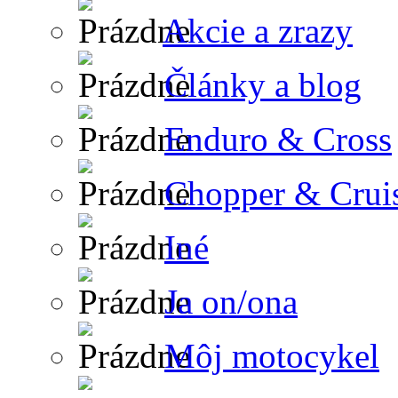
Akcie a zrazy
Články a blog
Enduro & Cross
Chopper & Crui
Iné
Ja on/ona
Môj motocykel