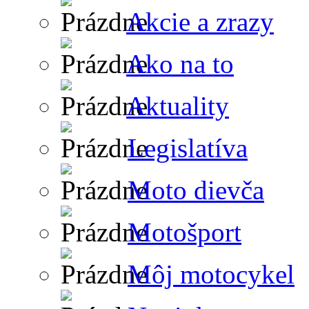
Akcie a zrazy
Ako na to
Aktuality
Legislatíva
Moto dievča
Motošport
Môj motocykel