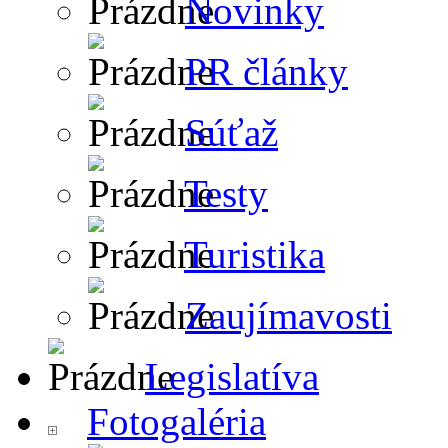
Novinky
PR články
Súťaž
Testy
Turistika
Zaujímavosti
Legislatíva
Fotogaléria