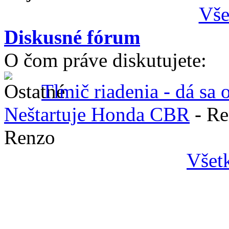
Vše
Diskusné fórum
O čom práve diskutujete:
Tlmič riadenia - dá sa 
Neštartuje Honda CBR
- R
Renzo
Všet