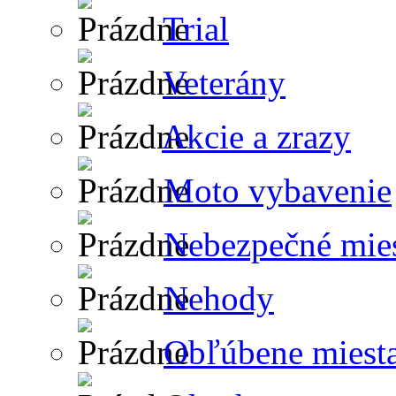
Trial
Veterány
Akcie a zrazy
Moto vybavenie
Nebezpečné mie
Nehody
Obľúbene miest