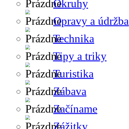
Okruhy
Opravy a údržba
Technika
Tipy a triky
Turistika
Zábava
Začíname
Zážitky