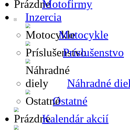
Motofirmy
Inzercia
Motocykle
Príslušenstvo
Náhradné die
Ostatné
Kalendár akcií