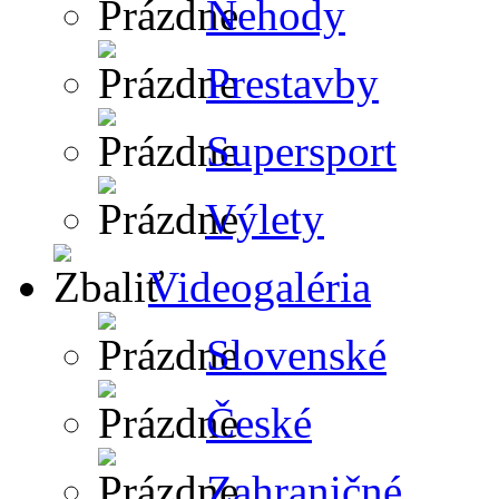
Nehody
Prestavby
Supersport
Výlety
Videogaléria
Slovenské
České
Zahraničné