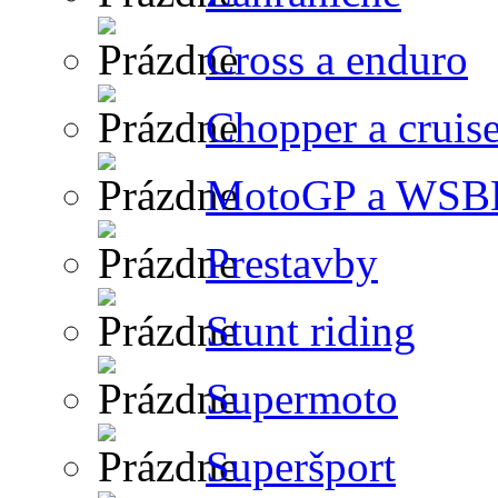
Cross a enduro
Chopper a cruise
MotoGP a WSB
Prestavby
Stunt riding
Supermoto
Superšport